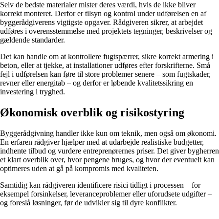
Selv de bedste materialer mister deres værdi, hvis de ikke bliver
korrekt monteret. Derfor er tilsyn og kontrol under udførelsen en af
byggerådgiverens vigtigste opgaver. Rådgiveren sikrer, at arbejdet
udføres i overensstemmelse med projektets tegninger, beskrivelser og
gældende standarder.
Det kan handle om at kontrollere fugtspærrer, sikre korrekt armering i
beton, eller at tjekke, at installationer udføres efter forskrifterne. Små
fejl i udførelsen kan føre til store problemer senere – som fugtskader,
revner eller energitab – og derfor er løbende kvalitetssikring en
investering i tryghed.
Økonomisk overblik og risikostyring
Byggerådgivning handler ikke kun om teknik, men også om økonomi.
En erfaren rådgiver hjælper med at udarbejde realistiske budgetter,
indhente tilbud og vurdere entreprenørernes priser. Det giver bygherren
et klart overblik over, hvor pengene bruges, og hvor der eventuelt kan
optimeres uden at gå på kompromis med kvaliteten.
Samtidig kan rådgiveren identificere risici tidligt i processen – for
eksempel forsinkelser, leveranceproblemer eller uforudsete udgifter –
og foreslå løsninger, før de udvikler sig til dyre konflikter.