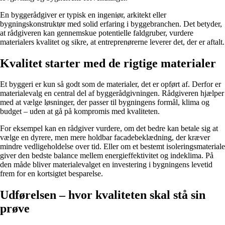
En byggerådgiver er typisk en ingeniør, arkitekt eller
bygningskonstruktør med solid erfaring i byggebranchen. Det betyder,
at rådgiveren kan gennemskue potentielle faldgruber, vurdere
materialers kvalitet og sikre, at entreprenørerne leverer det, der er aftalt.
Kvalitet starter med de rigtige materialer
Et byggeri er kun så godt som de materialer, det er opført af. Derfor er
materialevalg en central del af byggerådgivningen. Rådgiveren hjælper
med at vælge løsninger, der passer til bygningens formål, klima og
budget – uden at gå på kompromis med kvaliteten.
For eksempel kan en rådgiver vurdere, om det bedre kan betale sig at
vælge en dyrere, men mere holdbar facadebeklædning, der kræver
mindre vedligeholdelse over tid. Eller om et bestemt isoleringsmateriale
giver den bedste balance mellem energieffektivitet og indeklima. På
den måde bliver materialevalget en investering i bygningens levetid
frem for en kortsigtet besparelse.
Udførelsen – hvor kvaliteten skal stå sin
prøve