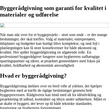
Byggerådgivning som garanti for kvalitet i
materialer og udførelse
Når man står over for et byggeprojekt – stort som småt – er der mange
beslutninger, der skal træffes. Valg af materialer, entreprenører,
tidsplaner og budgetter kan hurtigt blive komplekse, og små fejl i
planlægningen kan få store konsekvenser for både økonomi og
kvalitet. Her spiller byggerådgivning en afgørende rolle. En
professionel byggerådgiver fungerer som bygherrens uafhængige
sparringspartner og sikrer, at projektet gennemføres med fokus på
kvalitet, holdbarhed og økonomisk ansvarlighed.
Hvad er byggerådgivning?
Byggerådgivning dækker over en bred vifte af ydelser, der hjælper
bygherren med at træffe de rigtige beslutninger gennem hele
byggeprocessen. Rådgiveren kan bistå med alt fra idéudvikling og
projektering til udbud, kontrakter og tilsyn under udførelsen. Målet er
at skabe et byggeri, der lever op til både tekniske standarder,
lovgivning og bygherrens forventninger.