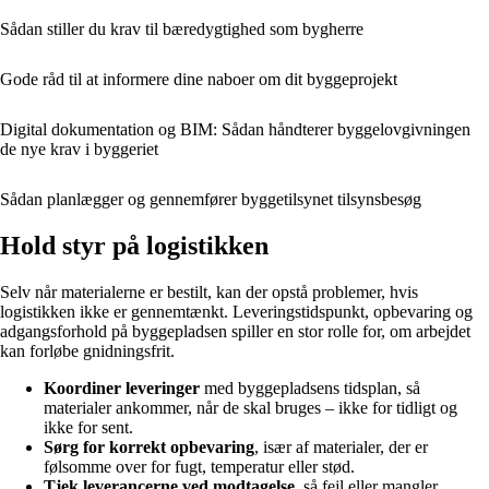
Sådan stiller du krav til bæredygtighed som bygherre
Gode råd til at informere dine naboer om dit byggeprojekt
Digital dokumentation og BIM: Sådan håndterer byggelovgivningen
de nye krav i byggeriet
Sådan planlægger og gennemfører byggetilsynet tilsynsbesøg
Hold styr på logistikken
Selv når materialerne er bestilt, kan der opstå problemer, hvis
logistikken ikke er gennemtænkt. Leveringstidspunkt, opbevaring og
adgangsforhold på byggepladsen spiller en stor rolle for, om arbejdet
kan forløbe gnidningsfrit.
Koordiner leveringer
med byggepladsens tidsplan, så
materialer ankommer, når de skal bruges – ikke for tidligt og
ikke for sent.
Sørg for korrekt opbevaring
, især af materialer, der er
følsomme over for fugt, temperatur eller stød.
Tjek leverancerne ved modtagelse
, så fejl eller mangler