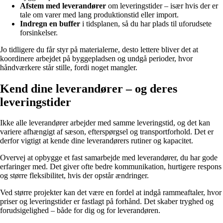
Afstem med leverandører
om leveringstider – især hvis der er
tale om varer med lang produktionstid eller import.
Indregn en buffer
i tidsplanen, så du har plads til uforudsete
forsinkelser.
Jo tidligere du får styr på materialerne, desto lettere bliver det at
koordinere arbejdet på byggepladsen og undgå perioder, hvor
håndværkere står stille, fordi noget mangler.
Kend dine leverandører – og deres
leveringstider
Ikke alle leverandører arbejder med samme leveringstid, og det kan
variere afhængigt af sæson, efterspørgsel og transportforhold. Det er
derfor vigtigt at kende dine leverandørers rutiner og kapacitet.
Overvej at opbygge et fast samarbejde med leverandører, du har gode
erfaringer med. Det giver ofte bedre kommunikation, hurtigere respons
og større fleksibilitet, hvis der opstår ændringer.
Ved større projekter kan det være en fordel at indgå rammeaftaler, hvor
priser og leveringstider er fastlagt på forhånd. Det skaber tryghed og
forudsigelighed – både for dig og for leverandøren.